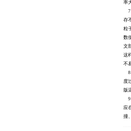
率
7
存
粒
数
文
这
不
8
度
版
9
应
撞