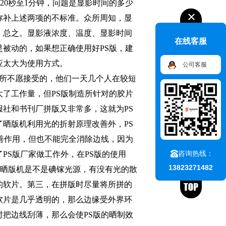
20
秒至
1
分钟，问题是显影时间的多少
弥补上述两项的不标准。众所周知，显
。总之。显影液浓度、温度、显影时间
在线客服
是被动的，如果想正确使用好
PS
版，建
应太大为使用方式。
公司客服
所不愿接受的，他们一天几个人在较短
大了工作量，但
PS
版制造所针对的胶片
报社和书刊厂拼版又非常多，这就为
PS
了晒版机利用光的折射原理改善外，
PS
善作用，但也不能完全消除边线，因为
咨询热线：
了
PS
版厂家做工作外，在
PS
版的使用
13823271482
光晒版机是不是碘镓光源，有没有光的散
的软片。第三，在拼版时尽量将所拼的
软片是几乎透明的，那么边缘受外界环
时把边线刮薄，那么会使
PS
版的晒制效