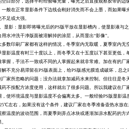
的空白部分，选择平时经验曝光量，曝光之后直接观察胶带的边
，一般在正常显影条件下边线会刚好消失而不会上墨，而如果曝
光不足或大强。
、显影：显影即将曝光后的
PS
版平放在显影槽内，使显影液与之
台用水冲洗干净版面被溶解掉的涂层，从而显出“影像”。
大多数印刷厂家都有这样的情况，冬季室内无取暖，夏季室内无
季显影温度有时三十度以上，而冬季又在十五度以下甚至更低，
难掌握，手法不一致或不同的人掌握起来就非常难。加在有的厂
溶解不充分易滞留在
PS
版表面上，给
PS
版感光膜造成破坏，总之
刷厂家所忽略的问题；没办法就拿加减药水来控制。但往往是冬
减药不按配方浓度使用，这样就出了很多问题。所以我建议在厂
调，使环境温度与显影温度不会偏离太多。一般经验
PS
版显影温
25
℃左右，如果没有这个条件，建议厂家在冬季准备壶热水放在
观察温度的波动范围，而夏季则弄点冰块或逐渐加凉水配药的方
果。