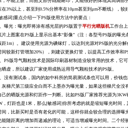
除，不能上脏，而图文部分既能耐印，又能很好的体现其高调部
应在
3%
以上，甚至到
0.5%
分辨率在
10
μ
m
甚至到μ
m
不断线），较
[敏感词]重点介绍一下
PS
版使用方法中的要点：
、曝光：曝光即将涂有感光层的
PS
版置于
平行光晒版机
工作台上
底片上图案在
PS
版上显示出基本“影像”（注：各型号
PS
版的曝光
版距
1m
）。建议使用光源为碘镓灯，以达到光源对
PS
版的光分解
时间较新灯管增加
20%
），则建议更换灯管，以提高工作效率和
P
、
PS
版导气颗粒技术是国际印刷器材制造业较常用的技术，它可
免晒虚，所以建议厂家使用成熟运用导气颗粒技术的
PS
版。
、没有测试条，国内的如中科所的简易测试条也可以用，价钱也
，灰梯尺第三级应全白而不上墨亦为曝光量，如果这些梯尺全没
自己的晒版光源和灯距作一判断。比如
PS
版厂家推荐光源为
3KW
W
，灯距也是
1
米，那么[敏感词]你所考虑的就是缩短曝光时间
时间，比新买时是否有老化的可能，这样你就会较合理的选择曝
光能随距离的增加而递减的理论，可适当增减曝光时间。二个经