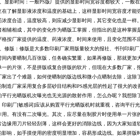
、显影时间：一般
PS
版厂提供的显影时间宽容度都较大，一般在
立在了解显影液浓度和温度的基础上，这样显影时间宽容度才能
药浓度合适，温度较高，则应减少显影时间，其它变化也是一样
者相辅相成，其中的变化作为晒版工掌握，但指出的是这种掌握
严格按厂家提供的温度、药液浓度、时间来使用，且变化范围不
、修版：修版是大多数印刷厂家用版量较大的报社、书刊印刷厂
时间内要晒制几百张版，任务确实繁重，如果再修版，那就更加
单一的片张，不是拼版或复合拼版的软片，但现在大多数厂家，
厂家出了个难题，如何使晒制的版边线和微小点晒制去除，这除
的制造厂家采用复合多层砂目结构和
PS
感光层的性起了很大的改
的平行光晒版机次曝光也无光源的散射作用，怎么办呢？我想除
，印刷厂[敏感词]应该从购置平行光晒版机时就重视，咨询平行
作用。有没有二次曝光。其次，应尽量在制胶片时使用单一片张
片边缘用刀片轻轻刮薄，这样会更好的消除边线，因为大家知道
的影响，如手摸使用的密度明显增加，容易形成边线。如果拼版