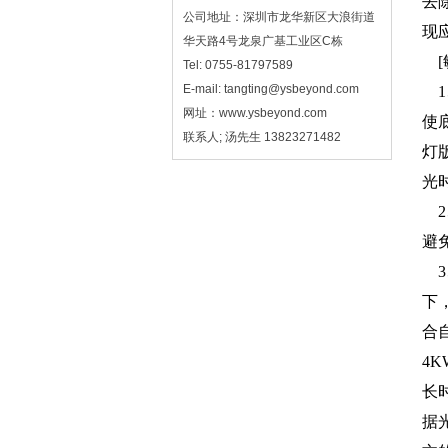
去
公司地址：深圳市龙华新区大浪街道
现
华天路4号龙泉广基工业区C栋
Tel: 0755-81797589
E-mail: tangting@ysbeyond.com
1
网址：www.ysbeyond.com
使
联系人; 汤先生 13823271482
灯
光
2
避
3
下
合
4K
长
据