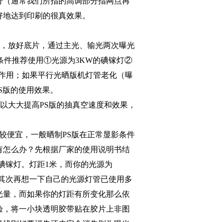
分（通常我们所指的高调部分指网点再
好地达到印刷的很真效果。
，放好底片，通过主光、输光两次曝光
条件推荐使用①光源为
3KW
的碘镓灯②
作用；如果平行光晒版机灯管老化（曝
S
版的使用效果。
以大大提高
PS
版的抽真空速度和效果，
较便宜，一般晒制
PS
版在正常显影条件
有怎么办？先根据厂家的使用说明书结
碘镓灯。灯距
1
米，而你的光源为
，其次再想一下自己的光源灯管已使用多
光量，而如果你的灯距有所变化那么依
验，将一小块透明胶带贴在胶片上非图