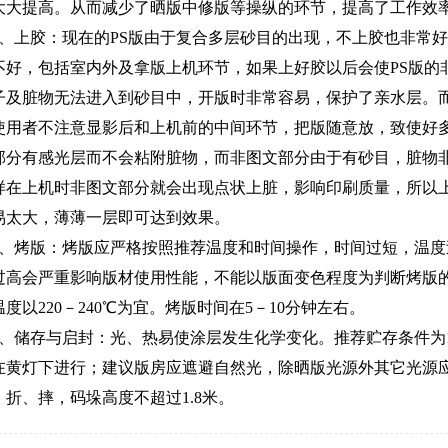
大大提高。从而减少了晒版中修版等操纵的环节，提高了工作效
、上胶：现在的
PS
版由于复合多层砂目的出现，不上胶也非常好
不好，包括室内外及拿版上机环节，如果上好胶以后会使
PS
版的
子及脏物无法进入到砂目中，开版时非常容易，保护了亲水层。
使用者不注意显影后和上机前的中间环节，把版随意放，致使好
部分有感光层而不会粘附脏物，而非图文部分由于有砂目，脏物
样在上机时非图文部分就会出现点状上脏，影响印刷质量，所以
易太大，薄薄一层即可达到效果。
、烤版：烤版应严格按照推荐温度和时间操作，时间过短，温度
过高会严重影响版材使用性能，不能以版面变色程度为判断烤版
温度以
220
－
240
℃为宜。烤版时间在
5
－
10
分钟左右。
、储存与启封：光、热易使涂层发生化学变化。推荐贮存条件为
在黄灯下进行；建议版房应遮避自然光，除晒版光源外其它光源
、折、摔，码垛高度不超过
1.8
米。