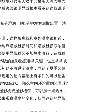
缘线刚好要消失还未完全消失则为曝光
光后边线很明显或根本看不到这就说明
充分湿润，约
1
分钟左右后取出置于洗
空调，这样版房就和室外温度很相近，
单纯靠增减显影时间和增减显影液浓度
家使用显影粉又不加热水溶解，造成粉
PS
版的显影温度非常关键，也是常常被
天药劲不够逐渐浓度，而到了夏季又忽
家规定的配方基础上有条件的可以配备
度在
23
±
2
℃，那么室内环澄露纫沧詈迷
?
显影机或显影槽旁，可以加一点热水，
式来观察温度的变化，从而达到的显影