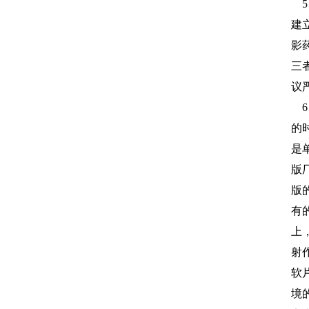
5
建
影
三
议
6
的
是
版
版
有
上
射
软
境