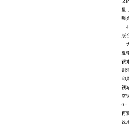
文
量
曝
4
版
夏
很
剂
印
视
空
0
－
再
效