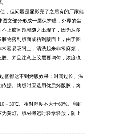
率。
使，但问题是显影完了之后有的厂家储
非图文部分形成一层保护膜，外界的尘
而不上胶问题就随之出现了，因为从多
多脏物落到版面或粘到版面上，由于图
非常容易吸附上，清洗起来非常麻烦，
上胶。并且注意上胶层要均匀，浓度也
过低都达不到烤版效果；时间过长、温
的依据。烤版时应选用优质烤版胶，烤
10
－
30
℃、相对湿度不大于
60%
。启封
应为黄灯。版材搬运时轻拿轻放，防止