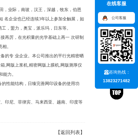
在线客服
田，业际，南玻，汉王，深越，牧东，伯恩
公司客服
知 名企业也已经连续3年以上参加全触展，如
精工，盟力，奥宝，派乐玛，日东等。
接再厉，在光积量的光学基础上再一 次研制
亮相。
备的专 业企业。本公司推出的平行光精密晒
烤箱,网版上浆机,精密网版上膜机,网版测厚仪
咨询热线：
和能力。
13823271482
备的性能结构，日臻完善网印设备的使用功
、印尼、菲律宾、马来西亚、越南、印度等
【返回列表】