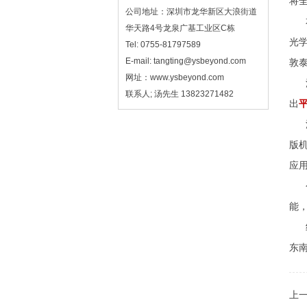
将全
公司地址：深圳市龙华新区大浪街道
本
华天路4号龙泉广基工业区C栋
光
Tel: 0755-81797589
E-mail: tangting@ysbeyond.com
敦
网址：www.ysbeyond.com
深
联系人; 汤先生 13823271482
出
深
版机
应
公
能
经
东南
上