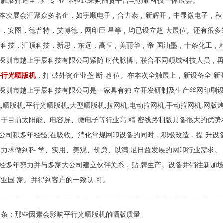
触展打造全 球 专 业 体验式采购商贸平台与创新科技一体展会。
次展会汇聚众多名企，如宇顺电子，合力泰，新辉开，中显微电子，秋
学，安图，德普特，艾博德，网印巨 星等，均已设立超 大展位。还有很多
泰科技，汇顶科技，新思，东远，高恒，美丽华，帝 国油墨，十条化工，
圳市越上宇辰科技有限公司紧随 时代脉搏，联合不同领域科技人员，再
平行光晒版机
，打 破外资企业垄 断 地 位。在本次全触展上，新设备全 新
圳市越上宇辰科技有限公司是一家具有独 立开发研制及生产丝网印刷设
,晒版机,平行光晒版机,大型晒版机,拉网机,电动拉网机,手动拉网机,网版
用于目前太阳能、电容屏、微电子等行业高 精 密线路制版具备很大的优势
司积多年经验,在吸收、消化常规网印设备的同时，积极改造，提 升设
，力求做到科 学、实用、美观、价廉、以满 足日益发展的网印行业需求。
多年努力并与多家大公司建立伙伴关系，贴 牌生产。设备并销往新加坡
亚国 家。并得到客户的一致认 可。
一条：
那些因素会影响平行光晒版机的晒版质量