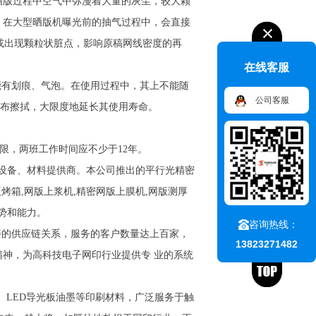
晒版过程中空气中弥漫着大量的灰尘，较大颗
，在大型晒版机曝光前的抽气过程中，会直接
虚或出现颗粒状脏点，影响原稿网线密度的再
在线客服
能有划痕、气泡。在使用过程中，其上不能随
公司客服
棉布擦拭，大限度地延长其使用寿命。
限，两班工作时间应不少于12年。
刷设备、材料提供商。本公司推出的平行光精密
版烤箱,网版上浆机,精密网版上膜机,网版测厚
势和能力。
咨询热线：
的供应链关系，服务的客户数量达上百家，
13823271482
精神，为高科技电子网印行业提供专 业的系统
、LED导光板油墨等印刷材料，广泛服务于触