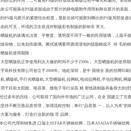
起到防尘的作用，二可避免PS版的存放或者晒版过程中曝光和漏光。若在
的灰尘可能落在PS版表面或由于胶片的静电吸附作用而粘附在胶片的表面
响到PS版与胶片的紧密结合程度，显影后就可观察到晒出的PS版局部发
。由此可见，环境的卫生状况对制版彩色制版的影响非 常大。
型晒版机的玻璃光洁度、平整度、透明度不同于一般的民用玻璃，上面不
搁放杂物，以免划伤玻璃。擦拭玻璃要用酒清浸泡的脱脂棉或不 掉 毛的
型晒版机使用期限：
型晒版机正常使用到次大修的时间不少于2500h； 大型晒版机的使用期
上宇辰科技有限公司创立于2008年。地处深圳，是中 国很全 面的丝网印
机,晒版机,平行光晒版机,大型晒版机,拉网机,电动拉网机,手动拉网机,网
应用于目前太阳能、电容屏、微电子等行业高 精 密线路制版具备很大的优
过多年的历练，公司取得了国内外市场的广泛认同，在全 国建立了完善
们坚持不断完善品质管理，加强流程控制，奉行“品质第 一，以人为本”的
决方案与服务，打造行业新的领 导 品牌。
公司代理和销售进 口瑞士SEFAR不锈钢丝网，日本ASADA不锈钢丝网