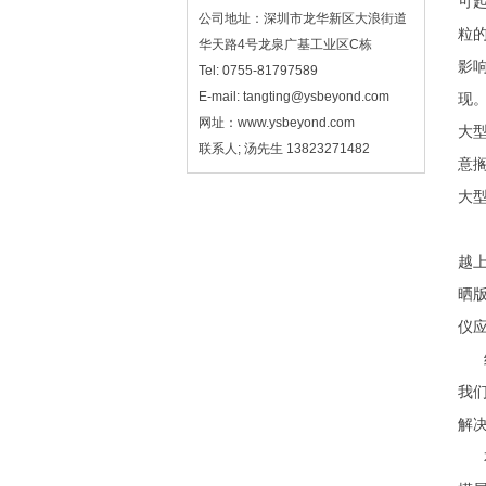
可
公司地址：深圳市龙华新区大浪街道
粒
华天路4号龙泉广基工业区C栋
影
Tel: 0755-81797589
E-mail: tangting@ysbeyond.com
现
网址：www.ysbeyond.com
大
联系人; 汤先生 13823271482
意
大
大
越
晒版
仪
经
我
解
本