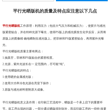
平行光晒版机的质量及特点应注意以下几点
平行光晒版机
工作原理：利用压力（包括大气压力和机械压力），使胶片与感光
版紧密贴合，并在特种光源下曝光，使得PS版上的感光膜发生化学反应，从而将
原版上的图像精 确地晒制在感光版上。把菲林和PS版紧密贴合，再用紫外光曝
光。
平行光晒版机质量主要有两点：
1.抽真空，菲林和PS版贴合的紧密程度。
2.光源，紫外光波长在一 定范围内，尽可能“纯”。
平行光晒版机的特点：
1.使用硬的金属感光版；
2.使用大功率冷色光源在亮室下操作；
3.原版与感光材料密附原大成像。
平行光晒版机意义及作用：在印刷工艺流程中，晒版是一个承上启下的重要环
节。前工序出现的问题，一部分通过晒版得到弥补，而后印刷工序的一些特 殊要