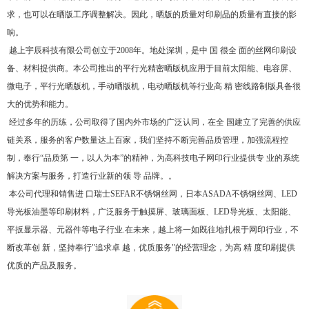
求，也可以在晒版工序调整解决。因此，晒版的质量对印刷品的质量有直接的影
响。
越上宇辰科技有限公司创立于2008年。地处深圳，是中 国 很全 面的丝网印刷设
备、材料提供商。本公司推出的平行光精密晒版机应用于目前太阳能、电容屏、
微电子，平行光晒版机，手动晒版机，电动晒版机等行业高 精 密线路制版具备很
大的优势和能力。
经过多年的历练，公司取得了国内外市场的广泛认同，在全 国建立了完善的供应
链关系，服务的客户数量达上百家，我们坚持不断完善品质管理，加强流程控
制，奉行“品质第 一，以人为本”的精神，为高科技电子网印行业提供专 业的系统
解决方案与服务，打造行业新的领 导 品牌。。
本公司代理和销售进 口瑞士SEFAR不锈钢丝网，日本ASADA不锈钢丝网、LED
导光板油墨等印刷材料，广泛服务于触摸屏、玻璃面板、LED导光板、太阳能、
平扳显示器、元器件等电子行业.在未来，越上将一如既往地扎根于网印行业，不
断改革创 新，坚持奉行"追求卓 越，优质服务"的经营理念，为高 精 度印刷提供
优质的产品及服务。