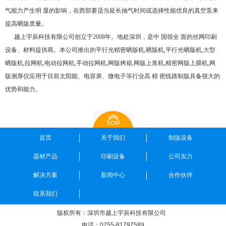
气能力产生明 显的影响，在西部要适当延长抽气时间或选择性能优良的真空泵来
提高晒版质量。
越上宇辰科技有限公司创立于2008年。地处深圳，是中 国很全 面的丝网印刷
设备、材料提供商。本公司推出的平行光精密晒版机,晒版机,平行光晒版机,大型
晒版机,拉网机,电动拉网机,手动拉网机,网版烤箱,网版上浆机,精密网版上膜机,网
版测厚仪应用于目前太阳能、电容屏、微电子等行业高 精 密线路制版具备很大的
优势和能力。
首页
关于我们
制版设备
器材产品
印刷设备
公司实力
解决方案
新闻中心
合作伙伴
联系我们
版权所有：深圳市越上宇辰科技有限公司
电话：0755-81797589