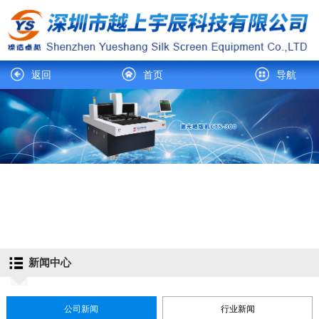
返回
首页
导航
新闻中心
公司新闻
行业新闻