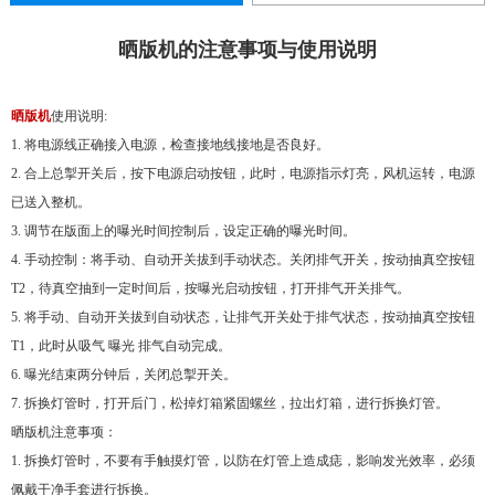
晒版机的注意事项与使用说明
晒版机
使用说明:
1. 将电源线正确接入电源，检查接地线接地是否良好。
2. 合上总掣开关后，按下电源启动按钮，此时，电源指示灯亮，风机运转，电源
已送入整机。
3. 调节在版面上的曝光时间控制后，设定正确的曝光时间。
4. 手动控制：将手动、自动开关拔到手动状态。关闭排气开关，按动抽真空按钮
T2，待真空抽到一定时间后，按曝光启动按钮，打开排气开关排气。
5. 将手动、自动开关拔到自动状态，让排气开关处于排气状态，按动抽真空按钮
T1，此时从吸气 曝光 排气自动完成。
6. 曝光结束两分钟后，关闭总掣开关。
7. 拆换灯管时，打开后门，松掉灯箱紧固螺丝，拉出灯箱，进行拆换灯管。
晒版机注意事项：
1. 拆换灯管时，不要有手触摸灯管，以防在灯管上造成痣，影响发光效率，必须
佩戴干净手套进行拆换。