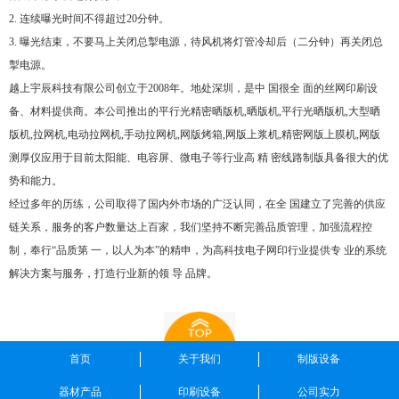
2. 连续曝光时间不得超过20分钟。
3. 曝光结束，不要马上关闭总掣电源，待风机将灯管冷却后（二分钟）再关闭总
掣电源。
越上宇辰科技有限公司创立于2008年。地处深圳，是中 国很全 面的丝网印刷设
备、材料提供商。本公司推出的平行光精密晒版机,晒版机,平行光晒版机,大型晒
版机,拉网机,电动拉网机,手动拉网机,网版烤箱,网版上浆机,精密网版上膜机,网版
测厚仪应用于目前太阳能、电容屏、微电子等行业高 精 密线路制版具备很大的优
势和能力。
经过多年的历练，公司取得了国内外市场的广泛认同，在全 国建立了完善的供应
链关系，服务的客户数量达上百家，我们坚持不断完善品质管理，加强流程控
制，奉行“品质第 一，以人为本”的精申，为高科技电子网印行业提供专 业的系统
解决方案与服务，打造行业新的领 导 品牌。
首页
关于我们
制版设备
器材产品
印刷设备
公司实力