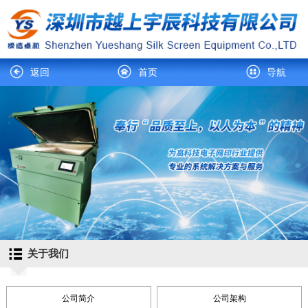
返回
首页
导航
关于我们
公司简介
公司架构