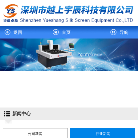
返回
首页
导航
新闻中心
公司新闻
行业新闻