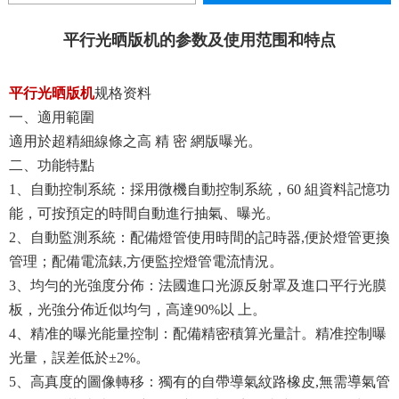
平行光晒版机的参数及使用范围和特点
平行光晒版机
规格资料
一、適用範圍
適用於超精細線條之高 精 密 網版曝光。
二、功能特點
1
、自動控制系統：採用微機自動控制系統，
60
組資料記憶功
能，可按預定的時間自動進行抽氣、曝光。
2
、自動監測系統：配備燈管使用時間的記時器
,
便於燈管更換
管理；配備電流錶
,
方便監控燈管電流情況。
3
、均勻的光強度分佈：法國進口光源反射罩及進口平行光膜
板，光強分佈近似均勻，高達
90%
以 上。
4
、精准的曝光能量控制：配備精密積算光量計。精准控制曝
光量，誤差低於±
2%
。
5
、高真度的圖像轉移：獨有的自帶導氣紋路橡皮
,
無需導氣管