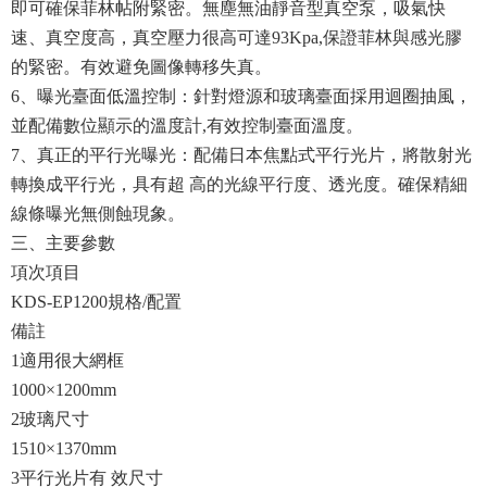
即可確保菲林帖附緊密。無塵無油靜音型真空泵，吸氣快
速、真空度高，真空壓力很高可達
93Kpa,
保證菲林與感光膠
的緊密。有效避免圖像轉移失真。
6
、曝光臺面低溫控制：針對燈源和玻璃臺面採用迴圈抽風，
並配備數位顯示的溫度計
,
有效控制臺面溫度。
7
、真正的平行光曝光：配備日本焦點式平行光片，將散射光
轉換成平行光，具有超 高的光線平行度、透光度。確保精細
線條曝光無側蝕現象。
三、主要參數
項次項目
KDS-EP1200
規格
/
配置
備註
1
適用很大網框
1000×1200mm
2
玻璃尺寸
1510×1370mm
3
平行光片有 效尺寸