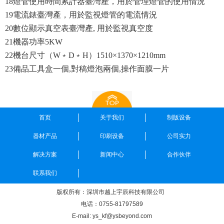
18
燈管使用時間累計器臺灣產，用於管理燈管的使用情況
19
電流錶臺灣產，用於監視燈管的電流情況
20
數位顯示真空表臺灣產
,
用於監視真空度
21
機器功率
5KW
22
機台尺寸（
W
﹡
D
﹡
H
）
1510
×
1370
×
1210mm
23
備品工具盒一個
,
對稿燈泡兩個
,
操作面膜一片
首页
关于我们
制版设备
器材产品
印刷设备
公司实力
解决方案
新闻中心
合作伙伴
联系我们
版权所有：深圳市越上宇辰科技有限公司
电话：0755-81797589
E-mail: ys_kf@ysbeyond.com