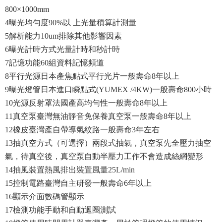
800×1000mm
4
曝光均勻度
90%
以 上光量積算計測量
5
解析能力
10um
排除其他影響因素
6
曝光計時方式光量計時和秒計時
7
記憶功能
60
組資料記憶頻道
8
平行光源日本產焦點式平行光片一般壽命
8
年以上
9
曝光燈管日本進口瞬點式
(YUMEX /4KW)
一般壽命
800
小時
10
光源反射罩法國產高均勻性一般壽命
8
年以上
11
真空泵臺灣無油靜音免保養真空泵一般壽命
8
年以上
12
橡皮臺灣產自帶導氣紋路一般壽命
3
年左右
13
抽真空方式（可選擇）兩段式抽氣，真空泵先全壓力抽空
氣，待真空後，真空泵自動半壓力工作不會造成絲網變形
14
抽風裝置熱風排出裝置風量
25L/min
15
控制電路臺灣自主研發一般壽命
6
年以上
16
顯示介面數碼管顯示
17
檢測功能手動和自動迴圈測試