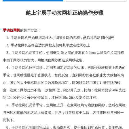
越上宇辰手动拉网机正确操作步骤
手动拉网机
的操作方法：
1. 手动拉网机开始根据网框大小调节拉网的面积，然后将活动脚轮锁死
2. 手动拉网机选择合适的网框支架将其平放在拉网机上
3．手动拉网机调节手轮，使网框尖 端之间的距离在 5-6mm 以避免在拉网过程
中由于网纱张力增大，网框顶住网纱而造成网纱破裂。
4．手动拉网机拉平网纱，用网夹固定好网纱的边缘，再慢慢旋转机架上四边的
手轮，使网纱慢慢处于张紧状态，如此反复，直到网纱的各处的张力大致相等为
止，张力的大小概括网纱的目数和质地而定，网张好后好用张力计进行终的检
查，注意：网纱拉力不能一 次拉到 位，须分开几次，比如：拉网力要求 40n 先拉
到 15n 经过少 5 分钟的停留后，才拉到 20n 如此反复拉网才可。
5．手动拉网机调节手轮，使网框上升，注意网框均匀地接触网纱，然后在网框
与网纱相接触的地方涂上藤黄胶，注意：须等待胶干以后，方可将网框与网纱一
同取下。
6．手动拉网机等绷网完以后，扳动换向阀，使手轮回到初始位置，关闭电源。