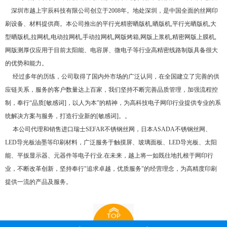
深圳市越上宇辰科技有限公司创立于2008年。地处深圳，是中国全面的丝网印
刷设备、材料提供商。本公司推出的平行光精密晒版机,晒版机,平行光晒版机,大
型晒版机,拉网机,电动拉网机,手动拉网机,网版烤箱,网版上浆机,精密网版上膜机,
网版测厚仪应用于目前太阳能、电容屏、微电子等行业高精密线路制版具备很大
的优势和能力。
经过多年的历练，公司取得了国内外市场的广泛认同，在全国建立了完善的供
应链关系，服务的客户数量达上百家，我们坚持不断完善品质管理，加强流程控
制，奉行“品质[敏感词]，以人为本”的精神，为高科技电子网印行业提供专业的系
统解决方案与服务，打造行业新的[敏感词]。。
本公司代理和销售进口瑞士SEFAR不锈钢丝网，日本ASADA不锈钢丝网、
LED导光板油墨等印刷材料，广泛服务于触摸屏、玻璃面板、LED导光板、太阳
能、平扳显示器、元器件等电子行业.在未来，越上将一如既往地扎根于网印行
业，不断改革创新，坚持奉行"追求卓越，优质服务"的经营理念，为高精度印刷
提供一流的产品及服务。