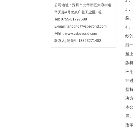
2
公司地址：深圳市龙华新区大浪街道
3．
华天路4号龙泉广基工业区C栋
裂
Tel: 0755-81797589
E-mail: tangting@ysbeyond.com
4
网址：www.ysbeyond.com
纱
联系人; 汤先生 13823271482
能
越
版机
应
经
坚
决
本公
屏
改