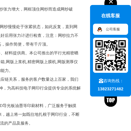
于网纱张力增大，网框顶住网纱而造成网纱破
在线客服
使网纱慢慢处于张紧状态，如此反复，直到网
公司客服
张好后用张力计进行检查，注意：网纱拉力不
性高，操作简便，带有千斤顶。
备、材料提供商。本公司推出的平行光精密晒
烤箱,网版上浆机,精密网版上膜机,网版测厚仪
和能力。
供应链关系，服务的客户数量达上百家，我们
咨询热线：
精神，为高科技电子网印行业提供专业的系统解
13823271482
LED导光板油墨等印刷材料，广泛服务于触摸
未来，越上将一如既往地扎根于网印行业，不断
一流的产品及服务。