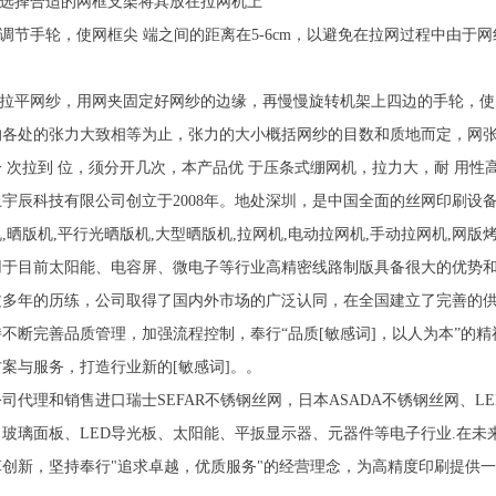
． 选择合适的网框支架将其放在拉网机上
 调节手轮，使网框尖 端之间的距离在5-6cm，以避免在拉网过程中由
。
． 拉平网纱，用网夹固定好网纱的边缘，再慢慢旋转机架上四边的手轮，
的各处的张力大致相等为止，张力的大小概括网纱的目数和质地而定，网
一 次拉到 位，须分开几次，本产品优 于压条式绷网机，拉力大，耐 用
上宇辰科技有限公司创立于2008年。地处深圳，是中国全面的丝网印刷设
,晒版机,平行光晒版机,大型晒版机,拉网机,电动拉网机,手动拉网机,网版
用于目前太阳能、电容屏、微电子等行业高精密线路制版具备很大的优势
过多年的历练，公司取得了国内外市场的广泛认同，在全国建立了完善的
持不断完善品质管理，加强流程控制，奉行“品质[敏感词]，以人为本”的
方案与服务，打造行业新的[敏感词]。。
司代理和销售进口瑞士SEFAR不锈钢丝网，日本ASADA不锈钢丝网、
、玻璃面板、LED导光板、太阳能、平扳显示器、元器件等电子行业.在
革创新，坚持奉行"追求卓越，优质服务"的经营理念，为高精度印刷提供