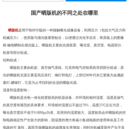
国产晒版机的不同之处在哪里
晒版机
是用于制作印版的一种接触曝光成像设备，利用压力（包括大气压力和
机械压力），使原版与感光版紧密贴合，以便通过光化学反应，将原版上的图像
精 确地晒制在感光版上。晒版机主要由光源装置、曝光室、真空室、电器部分、
机座等部分组成。
结构组成：
晒版机主要由机架、真空抽气系统、灯具和电气控制系统等四部分组成；原
先的晒版机光源主要是高压汞灯、镝灯和氙灯，上世纪80年代末已更换为金属卤
素灯-碘镓灯，它是为止寻找到的合适的晒版光源。
湿度和温度影响：
晒版机是光电一体化程度较高的机器设备，对环境的相对湿度、温度及抽气
的真空度有规范的具体要求，环境相对湿度以不超过70%，温度25℃左右为宜，
曝光真空度应不低于0.08Mpa为准。若房间内湿度较大、温度较高会对晒版机的控
制电路稳定性产生较大的影响，因湿度的增大将减小集成电路的使用寿命及工作
电路的可 靠性，因而导致晒版机的故障发生率增加；同时对机械零部件产生不良