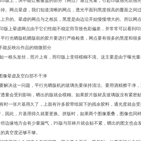
到印版上，决不能让被覆盖的部分（网点）通过光量，引起印版感光层感
会掉。网点晕虚，我们知道清晰的网点，透光平面到黑度很高的覆面之间
亘上升的。晕虚的网点与之相反，黑度是由边沿开始慢慢增大的。所以网
版上晕虚网点由于它们性能不稳定而导致色彩偏差，并常常可以看到印版
，平行光晒版机晒版前的胶片要进行严格检查，网点要有很多的黑度和很
、不能反映出作品的细微部分
一根头发丝，照片上有，而印版上变得模糊不清。这主要是由于曝光量
。
、图像晕虚及空白部不干净
解决这一问题，平行光晒版机的玻璃先要保持清洁。要用酒精擦干净，
穿透量会受到影响，晒出的版就会模糊。如果胶片版材及玻璃版没有紧密
时一张片基用久了，上面有许多胶带纸留下的残余胶料，通光度就会受
密，因此，片基用得久就要更换。拼版时，如果两个图像重叠，图像也同
一些边缘地方会有少量漏气，PS版与菲林片就会贴不紧，晒出的图文也会
泵的真空度还够不够。