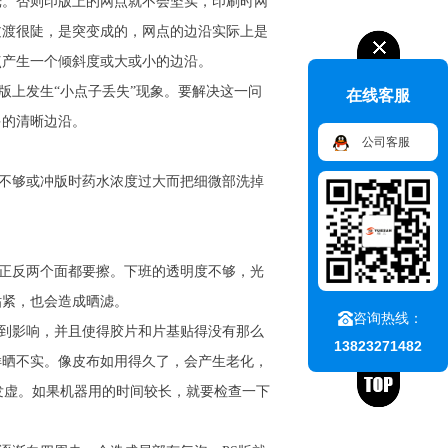
光。否则印版上的网点就不会坚实，印刷时网
过渡很陡，是突变成的，网点的边沿实际上是
点产生一个倾斜度或大或小的边沿。
上发生“小点子丢失”现象。要解决这一问
在线客服
多的清晰边沿。
公司客服
不够或冲版时药水浓度过大而把细微部洗掉
正反两个面都要擦。下班的透明度不够，光
贴紧，也会造成晒滤。
咨询热线：
到影响，并且使得胶片和片基贴得没有那么
13823271482
样晒不实。像皮布如用得久了，会产生老化，
发虚。如果机器用的时间较长，就要检查一下