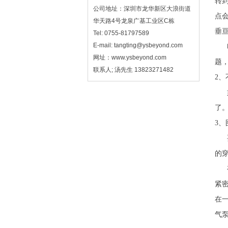
转
公司地址：深圳市龙华新区大浪街道
点
华天路4号龙泉广基工业区C栋
垂
Tel: 0755-81797589
E-mail: tangting@ysbeyond.com
印
网址：www.ysbeyond.com
题
联系人; 汤先生 13823271482
2
如
了
3
要
的
有
紧
在
气