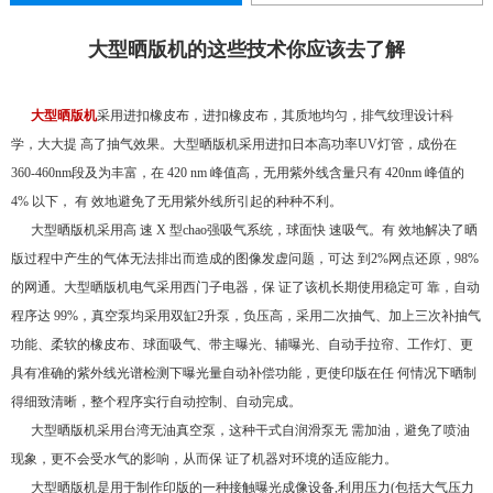
大型晒版机的这些技术你应该去了解
大型晒版机
采用进扣橡皮布，进扣橡皮布，其质地均匀，排气纹理设计科
学，大大提 高了抽气效果。大型晒版机采用进扣日本高功率UV灯管，成份在
360-460nm段及为丰富，在 420 nm 峰值高，无用紫外线含量只有 420nm 峰值的
4% 以下， 有 效地避免了无用紫外线所引起的种种不利。
大型晒版机采用高 速 X 型chao强吸气系统，球面快 速吸气。有 效地解决了晒
版过程中产生的气体无法排出而造成的图像发虚问题，可达 到2%网点还原，98%
的网通。大型晒版机电气采用西门子电器，保 证了该机长期使用稳定可 靠，自动
程序达 99%，真空泵均采用双缸2升泵，负压高，采用二次抽气、加上三次补抽气
功能、柔软的橡皮布、球面吸气、带主曝光、辅曝光、自动手拉帘、工作灯、更
具有准确的紫外线光谱检测下曝光量自动补偿功能，更使印版在任 何情况下晒制
得细致清晰，整个程序实行自动控制、自动完成。
大型晒版机采用台湾无油真空泵，这种干式自润滑泵无 需加油，避免了喷油
现象，更不会受水气的影响，从而保 证了机器对环境的适应能力。
大型晒版机是用于制作印版的一种接触曝光成像设备,利用压力(包括大气压力