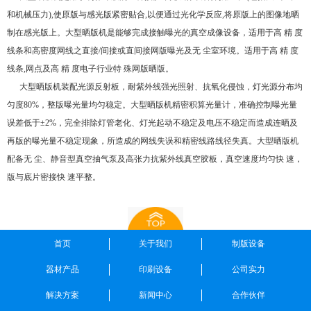
和机械压力),使原版与感光版紧密贴合,以便通过光化学反应,将原版上的图像地晒
制在感光版上。大型晒版机是能够完成接触曝光的真空成像设备，适用于高 精 度
线条和高密度网线之直接/间接或直间接网版曝光及无 尘室环境。适用于高 精 度
线条,网点及高 精 度电子行业特 殊网版晒版。
大型晒版机装配光源反射板，耐紫外线强光照射、抗氧化侵蚀，灯光源分布均
匀度80%，整版曝光量均匀稳定。大型晒版机精密积算光量计，准确控制曝光量
误差低于±2%，完全排除灯管老化、灯光起动不稳定及电压不稳定而造成连晒及
再版的曝光量不稳定现象，所造成的网线失误和精密线路线径失真。大型晒版机
配备无 尘、静音型真空抽气泵及高张力抗紫外线真空胶板，真空速度均匀快 速，
版与底片密接快 速平整。
首页
关于我们
制版设备
器材产品
印刷设备
公司实力
解决方案
新闻中心
合作伙伴