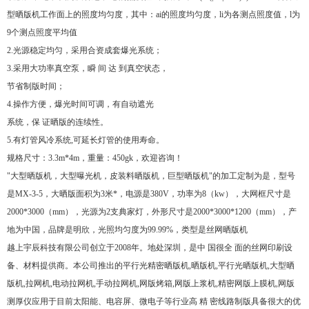
型晒版机工作面上的照度均匀度，其中：ai的照度均匀度，li为各测点照度值，l为
9个测点照度平均值
2.光源稳定均匀，采用合资成套爆光系统；
3.采用大功率真空泵，瞬 间 达 到真空状态，
节省制版时间；
4.操作方便，爆光时间可调，有自动遮光
系统，保 证晒版的连续性。
5.有灯管风冷系统,可延长灯管的使用寿命。
规格尺寸：3.3m*4m，重量：450gk，欢迎咨询！
"大型晒版机，大型曝光机，皮装料晒版机，巨型晒版机"的加工定制为是，型号
是MX-3-5，大晒版面积为3米*，电源是380V，功率为8（kw），大网框尺寸是
2000*3000（mm），光源为2支典家灯，外形尺寸是2000*3000*1200（mm），产
地为中国，品牌是明欣，光照均匀度为99.99%，类型是丝网晒版机
越上宇辰科技有限公司创立于2008年。地处深圳，是中 国很全 面的丝网印刷设
备、材料提供商。本公司推出的平行光精密晒版机,晒版机,平行光晒版机,大型晒
版机,拉网机,电动拉网机,手动拉网机,网版烤箱,网版上浆机,精密网版上膜机,网版
测厚仪应用于目前太阳能、电容屏、微电子等行业高 精 密线路制版具备很大的优