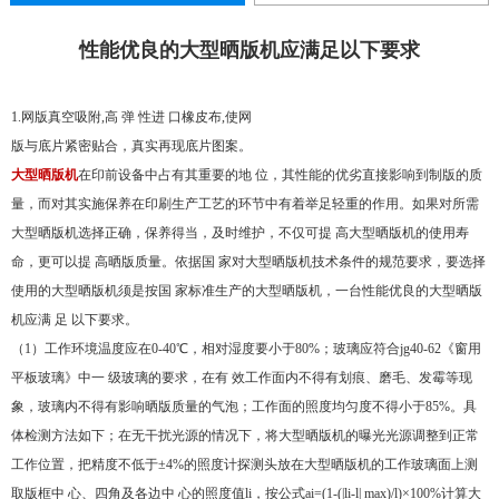
性能优良的大型晒版机应满足以下要求
1.网版真空吸附,高 弹 性进 口橡皮布,使网
版与底片紧密贴合，真实再现底片图案。
大型晒版机
在印前设备中占有其重要的地 位，其性能的优劣直接影响到制版的质
量，而对其实施保养在印刷生产工艺的环节中有着举足轻重的作用。如果对所需
大型晒版机选择正确，保养得当，及时维护，不仅可提 高大型晒版机的使用寿
命，更可以提 高晒版质量。依据国 家对大型晒版机技术条件的规范要求，要选择
使用的大型晒版机须是按国 家标准生产的大型晒版机，一台性能优良的大型晒版
机应满 足 以下要求。
（1）工作环境温度应在0-40℃，相对湿度要小于80%；玻璃应符合jg40-62《窗用
平板玻璃》中一 级玻璃的要求，在有 效工作面内不得有划痕、磨毛、发霉等现
象，玻璃内不得有影响晒版质量的气泡；工作面的照度均匀度不得小于85%。具
体检测方法如下；在无干扰光源的情况下，将大型晒版机的曝光光源调整到正常
工作位置，把精度不低于±4%的照度计探测头放在大型晒版机的工作玻璃面上测
取版框中 心、四角及各边中 心的照度值li，按公式ai=(1-(|li-l| max)/l)×100%计算大