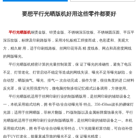
要想平行光晒版机好用这些零件都要好
平行光晒版机
铜烫金版、锌烫金版、不锈钢深压纹板、不锈钢圆压圆、平压平
深压纹版，标牌及印刷路版等，采用冷轧板精工焊接而成，色彩柔和、美观大
方，精久耐 用，适于印刷线路板、丝网印花等高 精 度线条、网点和高密度网线
的网版曝光。
平行光晒版机精密计算的光量控制装置，保 证了曝光的准确性，避免了电压
不足、灯管老化、灯管启动不稳定等造成的网线失误、曝光不足等曝光缺陷，全
自动型，晒版抽气、曝光、排气一 次自动完成，操作方便，很佳角度的进 口材料
反光罩，保 证光照强度均匀，微电脑控制多组记忆模式以备调用，方便使用。
平行光晒版机适用于丝网印刷行业的制版晒版用，是丝网印刷的辅助设备之
一，本机采用箱式结构，拥 有手动/全自动曝光等 特点。350-450nm波长的碘镓灯
光源；适用于丝网晒版，菲林片翻版，PS版制版以及金属标牌腐蚀暴光等。平行
光晒版机适用于丝网印刷行业的制版晒版用，是丝网印刷的辅助设备之一。本机
采用箱式结构，拥 有手动/全自动曝光等特点，UV光能量积算功能，可自动补偿
由于UV灯老化，能量衰减导致的曝光不足，保 证曝光精度；