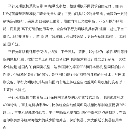
平行光晒版机系统自带100组曝光参数，根据晒版不同要求自由选择，拥 有
UV灯管能量测量和使用寿命测量功能；主要由灯具和控制器组成，光源为一只特
制快启碘镓灯，采用进 口铝制反射器，照射均匀反光效率高，不仅可以节约能
耗，而且提 高了灯管的使用寿命。全自动平行光晒版机具有高 速度（超过平台二
倍 以 上印刷速度）、超 高 度（线接触，停回转滚筒，更适合精细印刷）、印刷
范 围 广泛。
平行光晒版机适用于花纸，纸张，不干胶贴、票据、印钞防伪、软性塑料等行
业的网版印刷，按照世界上新的全自动丝网印刷技术和设计理念进行研制，其技
术性能超 越国内任 何同类机型，达 到国际的德国SPS和日本新机 型同样的技术
性能，但价格约是他们的40%，是丝网印刷行业所期待的具有的性价比，丝网印
刷设备。平行光晒版机其与目前国内市场上传统全自动丝网印刷机相比具有以下
主要技 术特点。
平行光晒版机与世界新设计保持同步新型的360°旋转式滚筒，印刷速度可达
4000/小时，而主电机功率5kw，比传统全自动丝网印刷机相比印刷速度提 高30%
以 上，主电机能耗降低80%。平行光晒版机增加新型的中端气动抱刹制动，在高
速印刷突然停机时可很大的减少惯性冲击，保护机器，大大的延长机器使用寿
命。