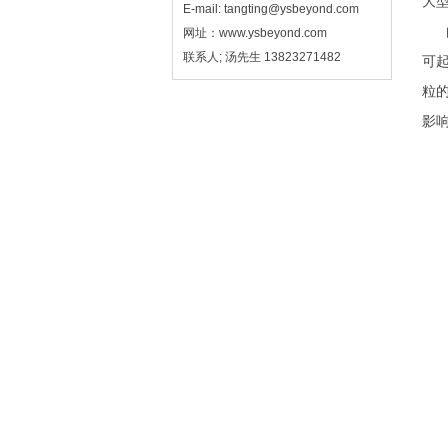
大
E-mail: tangting@ysbeyond.com
由
网址：www.ysbeyond.com
联系人; 汤先生 13823271482
可
粒
影
现
大
能
越
晒版
仪
经
我
解
本