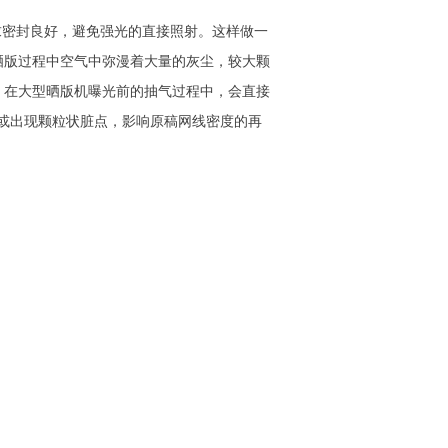
密封良好，避免强光的直接照射。这样做一
晒版过程中空气中弥漫着大量的灰尘，较大颗
，在大型晒版机曝光前的抽气过程中，会直接
虚或出现颗粒状脏点，影响原稿网线密度的再
不能有划痕、气泡。在使用过程中，其上不
毛的棉布擦拭，大限度地延长其使用寿命。
刷设备、材料提供商。本公司推出的平行光精密
版烤箱,网版上浆机,精密网版上膜机,网版测厚
势和能力。
的供应链关系，服务的客户数量达上百家，
精神，为高科技电子网印行业提供专 业的系统
、LED导光板油墨等印刷材料，广泛服务于触