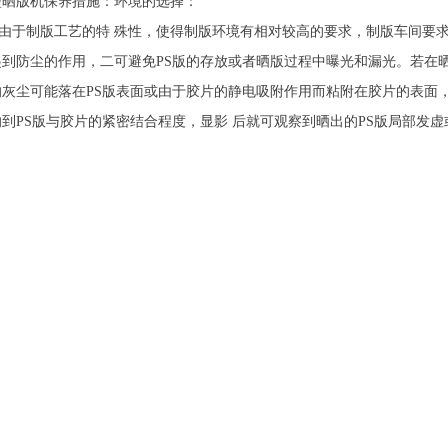
型晒版机保养措施：环境的选择：
于制版工艺的特 殊性，使得制版环境有相对较高的要求，制版车间要求
起到防尘的作用，二可避免PS版的存放或者晒版过程中曝光和漏光。若在
的灰尘可能落在PS版表面或由于胶片的静电吸附作用而粘附在胶片的表面
响到PS版与胶片的紧密结合程度，显影 后就可观察到晒出的PS版局部发
。由此可见，环境的卫生状况对制版彩色制版的影响非 常大。
型晒版机的玻璃光洁度、平整度、透明度不同于一般的民用玻璃，上面
随意搁放杂物，以免划伤玻璃。擦拭玻璃要用酒清浸泡的脱脂棉或不 掉 
上宇辰科技有限公司创立于2008年。地处深圳，是中 国很全 面的丝网印
机,晒版机,平行光晒版机,大型晒版机,拉网机,电动拉网机,手动拉网机,网
应用于目前太阳能、电容屏、微电子等行业高 精 密线路制版具备很大的优
过多年的历练，公司取得了国内外市场的广泛认同，在全 国建立了完善
们坚持不断完善品质管理，加强流程控制，奉行“品质第 一，以人为本”的
决方案与服务，打造行业新的领 导 品牌。
公司代理和销售进 口瑞士SEFAR不锈钢丝网，日本ASADA不锈钢丝网