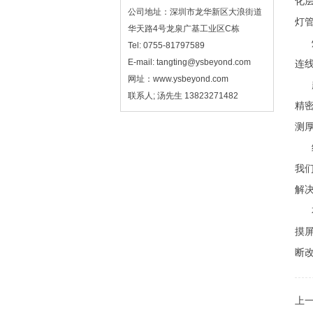
化层
公司地址：深圳市龙华新区大浪街道
灯
华天路4号龙泉广基工业区C栋
灯
Tel: 0755-81797589
E-mail: tangting@ysbeyond.com
连线
网址：www.ysbeyond.com
越
联系人; 汤先生 13823271482
精密
测
经
我
解
本
摸
断改
上