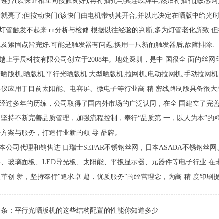
锉掉(以保证相互间接触良好),再将插孔与其连线焊牢,然后将插孔[敏感词
管就亮了;但按动快门(该快门由电机带动其开合,并以此决定在晒版中给光时
管触发不起来.rn分析与检修:根据以往经验的判断,多为灯管老化所致.但
及紧固点皆完好.可能是触发器有问题,换用一只新的触发器后,故障排除.
上宇辰科技有限公司创立于2008年。地处深圳，是中 国很全 面的丝
晒版机,晒版机,平行光晒版机,大型晒版机,拉网机,电动拉网机,手动拉网机
厚仪应用于目前太阳能、电容屏、微电子等行业高 精 密线路制版具备很大
过多年的历练，公司取得了国内外市场的广泛认同，在全 国建立了完善
们坚持不断完善品质管理，加强流程控制，奉行“品质第 一，以人为本”的
决方案与服务，打造行业新的领 导 品牌。
公司代理和销售进 口瑞士SEFAR不锈钢丝网，日本ASADA不锈钢丝网
屏、玻璃面板、LED导光板、太阳能、平扳显示器、元器件等电子行业.
革创 新，坚持奉行"追求卓 越，优质服务"的经营理念，为高 精 度印刷
一条：
平行光晒版机的这些结构配置的性能你知道多少