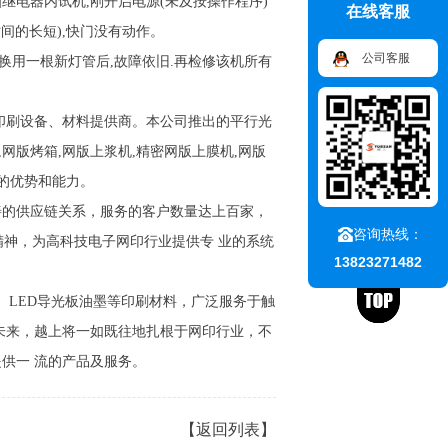
]继电器内试机,刚开启电源(未及按操作程序)
在线客服
间的长短),快门没有动作。
公司客服
换用一根新灯管后,故障依旧.再检修该机所有
网印刷设备、材料提供商。本公司推出的平行光
,网版烤箱,网版上浆机,精密网版上膜机,网版
的优势和能力。
的供应链关系，服务的客户数量达上百家，
咨询热线：
精神，为高科技电子网印行业提供专 业的系统
13823271482
、LED导光板油墨等印刷材料，广泛服务于触
在未来，越上将一如既往地扎根于网印行业，不
提供一 流的产品及服务。
【返回列表】