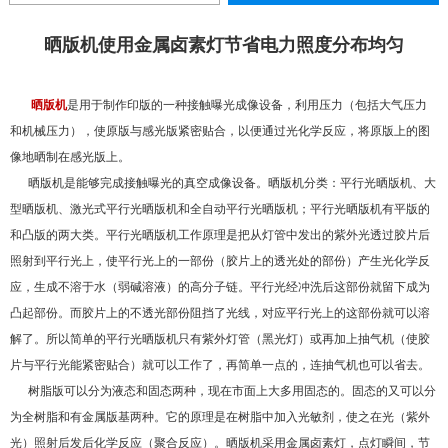
晒版机使用金属卤素灯节省电力照度分布均匀
晒版机
是用于制作印版的一种接触曝光成像设备，利用压力（包括大气压力
和机械压力），使原版与感光版紧密贴合，以便通过光化学反应，将原版上的图
像地晒制在感光版上。
晒版机是能够完成接触曝光的真空成像设备。晒版机分类：平行光晒版机、大
型晒版机、激光式平行光晒版机和全自动平行光晒版机；平行光晒版机有平版的
和凸版的两大类。平行光晒版机工作原理是把从灯管中发出的紫外光透过胶片后
照射到平行光上，使平行光上的一部份（胶片上的透光处的部份）产生光化学反
应，生成不溶于水（弱碱溶液）的高分子链。平行光经冲洗后这部份就留下成为
凸起部份。而胶片上的不透光部份阻挡了光线，对应平行光上的这部份就可以溶
解了。所以简单的平行光晒版机只有紫外灯管（黑光灯）或再加上抽气机（使胶
片与平行光能紧密贴合）就可以工作了，再简单一点的，连抽气机也可以省去。
树脂版可以分为液态和固态两种，现在市面上大多用固态的。固态的又可以分
为全树脂和有金属版基两种。它的原理是在树脂中加入光敏剂，使之在光（紫外
光）照射后发后化学反应（聚合反应）。晒版机采用金属卤素灯，点灯瞬间，节