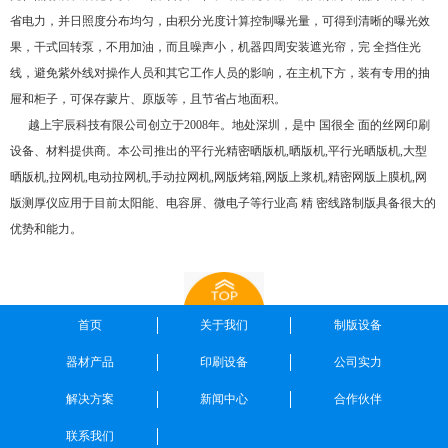
省电力，并日照度分布均匀，由积分光度计算控制曝光量，可得到清晰的曝光效
果，干式回转泵，不用加油，而且噪声小，机器四周安装遮光帘，完 全挡住光
线，避免紫外线对操作人员和其它工作人员的影响，在主机下方，装有专用的抽
屉和柜子，可保存蒙片、原版等，且节省占地面积。
越上宇辰科技有限公司创立于2008年。地处深圳，是中 国很全 面的丝网印刷
设备、材料提供商。本公司推出的平行光精密晒版机,晒版机,平行光晒版机,大型
晒版机,拉网机,电动拉网机,手动拉网机,网版烤箱,网版上浆机,精密网版上膜机,网
版测厚仪应用于目前太阳能、电容屏、微电子等行业高 精 密线路制版具备很大的
优势和能力。
首页
关于我们
制版设备
器材产品
印刷设备
公司实力
解决方案
新闻中心
合作伙伴
联系我们