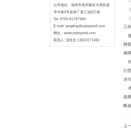
（
公司地址：深圳市龙华新区大浪街道
（
华天路4号龙泉广基工业区C栋
（
Tel: 0755-81797589
E-mail: tangting@ysbeyond.com
工
网址：www.ysbeyond.com
越
联系人; 汤先生 13823271482
精密
测
经
们
决方
本公
摸
断改
上