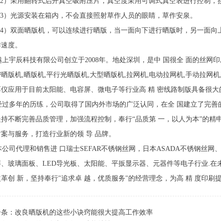
2）采用翻转式启开真空吸附压片，真空度采用可调式真空表进行控制，
3）光源安装在箱内，不会直接照射草作人员的眼睛，草作安泉。
4）双面晒版机，可以连续进行晒版，当一面向下进行晒版时，另一面向
作速度。
上宇辰科技有限公司创立于2008年。地处深圳，是中 国很全 面的丝网
晒版机,晒版机,平行光晒版机,大型晒版机,拉网机,电动拉网机,手动拉网机
厚仪应用于目前太阳能、电容屏、微电子等行业高 精 密线路制版具备很大
过多年的历练，公司取得了国内外市场的广泛认同，在全 国建立了完善
坚持不断完善品质管理，加强流程控制，奉行“品质第 一，以人为本”的精
案与服务，打造行业新的领 导 品牌。
司代理和销售进 口瑞士SEFAR不锈钢丝网，日本ASADA不锈钢丝网
屏、玻璃面板、LED导光板、太阳能、平扳显示器、元器件等电子行业.
革创 新，坚持奉行"追求卓 越，优质服务"的经营理念，为高 精 度印刷
一条：
改良晒版机的这些小诀窍能很大提高工作效率