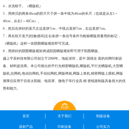
4．水洗晾干。（晒版机）
5．用拷贝的两条46cm的腔片尺子拼一条中线为46cm的长尺（也就是从左1～
46cm，从右1～46Cm）。
6．然后在拼好的直尺左边直拼7cm，中线点直拼7cm，右边直拼7cm。
7．再在软片直尺的[敏感词]左右各拼一条信号条作为检验晒版质量用的标记，
（晒版机）这样一块阴图晒版规矩即可完成。
8．用拼好的阴图晒版规矩拷成阳固晒版规矩即可用于阳图晒版。
越上宇辰科技有限公司创立于2008年。地处深圳，是中 国很全 面的丝网印刷设
备、材料提供商。本公司推出的平行光精密晒版机,晒版机,平行光晒版机,大型晒
版机,拉网机,电动拉网机,手动拉网机,网版烤箱,网版上浆机,精密网版上膜机,网版
测厚仪应用于目前太阳能、电容屏、微电子等行业高 精 密线路制版具备很大的优
势和能力。
首页
关于我们
制版设备
器材产品
印刷设备
公司实力