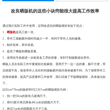
改良晒版机的这些小诀窍能很大提高工作效率
通过我们实际工作中使用，证明改进后的晒版规矩有如下优点：
1．
晒版机
提高工效一倍。
2．草作工接触紫外线时间减少一半，有利于草作人员的健康。
3．制作简单，草作容易。
4．提高了晒版机晒版质量。
5．使用信号条能进一步检策各工序的质量，有利于制版数据化草作。
晒版人员在实际工作中量规矩比较麻烦，需用尺于一边一边的量，极不方便，而
且精度不高，致使草作人员长时间接触紫外线对身体健康不利。为了保障草作工
的身体健康，提高产品质量和工作效率，我们试做了平版晒版规矩，具体做法如
下。
以92cm*76cm的版材和叼口为7cm的晒版规矩为例：
1．找一把50cm的新有几玻璃尺子。
2．用SO胶片拷贝两条46Cm长的阴图片尺于。
3．拷贝7cm长的阴图胶片尺子三条。