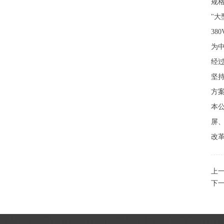
规格
"大
38
为中
经
坚
方案
本公
屏
改革
上
下