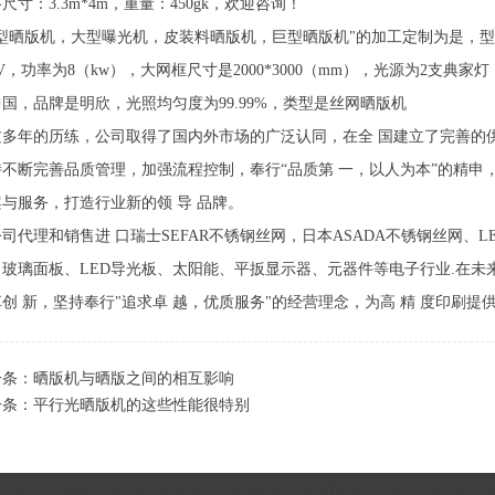
尺寸：3.3m*4m，重量：450gk，欢迎咨询！
型晒版机，大型曝光机，皮装料晒版机，巨型晒版机"的加工定制为是，型号是
0V，功率为8（kw），大网框尺寸是2000*3000（mm），光源为2支典家灯，外
国，品牌是明欣，光照均匀度为99.99%，类型是丝网晒版机
过多年的历练，公司取得了国内外市场的广泛认同，在全 国建立了完善的
持不断完善品质管理，加强流程控制，奉行“品质第 一，以人为本”的精申
与服务，打造行业新的领 导 品牌。
司代理和销售进 口瑞士SEFAR不锈钢丝网，日本ASADA不锈钢丝网、
、玻璃面板、LED导光板、太阳能、平扳显示器、元器件等电子行业.在
创 新，坚持奉行"追求卓 越，优质服务"的经营理念，为高 精 度印刷提
一条：
晒版机与晒版之间的相互影响
一条：
平行光晒版机的这些性能很特别