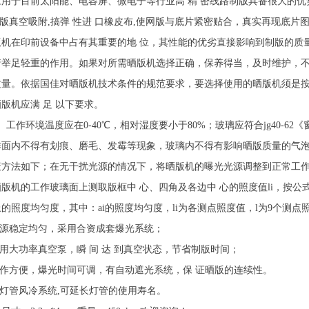
应用于目前太阳能、电容屏、微电子等行业高 精 密线路制版具备很大的优
网版真空吸附,搞弹 性进 口橡皮布,使网版与底片紧密贴合，真实再现底片
版机在印前设备中占有其重要的地 位，其性能的优劣直接影响到制版的质
着举足轻重的作用。如果对所需晒版机选择正确，保养得当，及时维护，
质量。依据国佳对晒版机技术条件的规范要求，要选择使用的晒版机须是按
版机应满 足 以下要求。
）工作环境温度应在0-40℃，相对湿度要小于80%；玻璃应符合jg40-6
作面内不得有划痕、磨毛、发霉等现象，玻璃内不得有影响晒版质量的气泡
策方法如下；在无干扰光源的情况下，将晒版机的曝光光源调整到正常工作
版机的工作玻璃面上测取版框中 心、四角及各边中 心的照度值li，按公式ai=(1-(|l
的照度均匀度，其中：ai的照度均匀度，li为各测点照度值，l为9个测点
.光源稳定均匀，采用合资成套爆光系统；
采用大功率真空泵，瞬 间 达 到真空状态，节省制版时间；
.草作方便，爆光时间可调，有自动遮光系统，保 证晒版的连续性。
有灯管风冷系统,可延长灯管的使用寿名。