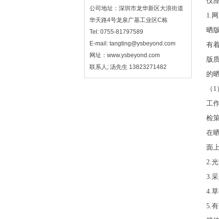
仪
公司地址：深圳市龙华新区大浪街道
1.
华天路4号龙泉广基工业区C栋
晒
Tel: 0755-81797589
E-mail: tangting@ysbeyond.com
有
网址：www.ysbeyond.com
版
联系人; 汤先生 13823271482
的晒
（1
工
检
在晒
面上
2
3.
4
5.