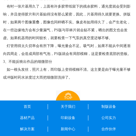
有时一张片基用久了，上面有许多胶带纸留下的残余胶料，通光度就会受到影
响，并且使得胶片和片基贴得没有那么紧密，因此，片基用得久就要更换。拼版
时，如果两个图像重叠，图像也同样晒不实。像皮布如用得久了，会产生老化，
在一些边缘地方会有少量漏气，PS版与菲林片就会贴不紧，晒出的图文也会发
虚。如果机器用的时间较长，就要检查一下气泵的真空度还够不够。
灯管用得太久切率会有所下降，曝光量会不足。吸气时，如果不能从中间逐渐
向四周走，会造成局部有气泡，PS版就会有局部模糊，这是要检查底部的垫板。
3、不能反映出作品的细微部分
如一根头发丝，照片上有，而印版上变得模糊不清。这主要是由于曝光量不够
或冲版时药水浓度过大而把细微部洗掉了。
首页
关于我们
制版设备
器材产品
印刷设备
公司实力
解决方案
新闻中心
合作伙伴