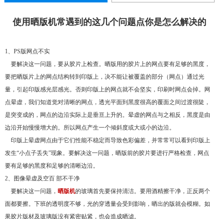
使用晒版机常遇到的这几个问题点你是怎么解决的
1、PS版网点不实
要解决这一问题，要从胶片上检查。晒版用的胶片上的网点要有足够的黑度，
要把晒版片上的网点结构转到印版上，决不能让被覆盖的部分（网点）通过光
量，引起印版感光层感光。否则印版上的网点就不会坚实，印刷时网点会掉。网
点晕虚，我们知道觉对清晰的网点，透光平面到黑度很高的覆面之间过渡很陡，
是突变成的，网点的边沿实际上是垂亘上升的。晕虚的网点与之相反，黑度是由
边沿开始慢慢增大的。所以网点产生一个倾斜度或大或小的边沿。
印版上晕虚网点由于它们性能不稳定而导致色彩偏差，并常常可以看到印版上
发生“小点子丢失”现象。要解决这一问题，晒版前的胶片要进行严格检查，网点
要有足够的黑度和足够的清晰边沿。
2、图像晕虚及空百 部不干净
要解决这一问题，
晒版机
的玻璃首先要保持清洁。要用酒精擦干净，正反两个
面都要擦。下班的透明度不够，光的穿透量会受到影响，晒出的版就会模糊。如
果胶片版材及玻璃版没有紧密贴紧，也会造成晒滤。