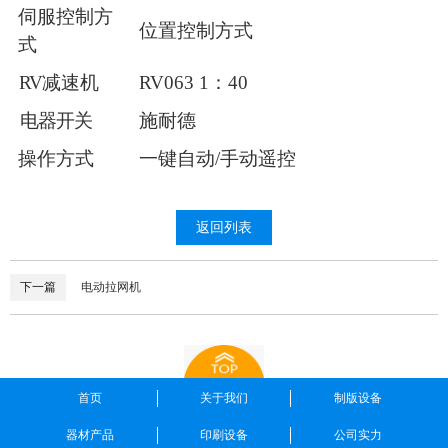
伺服
控制方
位置控制方式
式
RV
减速
机
RV063
1：40
电
器开关
施
耐德
操作
方式
一键自动
/手动遥
控
返回列表
下一篇
电动拉网机
首页
关于我们
制版设备
器材产品
印刷设备
公司实力