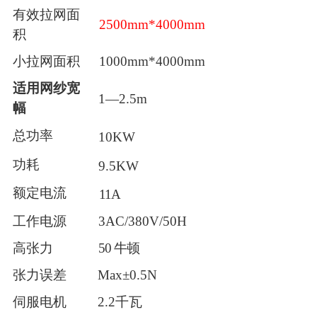
有效拉网面
25
00
mm
*
40
00mm
积
小拉网面积
10
00mm*
4
000mm
适用网纱宽
1—2.5m
幅
总
功率
10
KW
功耗
9
.5
KW
额定电流
1
1A
工
作
电源
3
AC/380V/50H
高
张力
50 牛顿
张
力误差
Max
±0
.5
N
伺服
电机
2.2千瓦