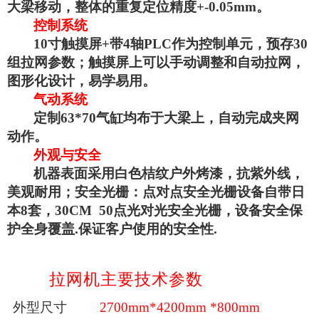
大梁移动，整体的重复定位精度
+-0.05mm
。
控制系统
10
寸触摸屏
+
带
4
轴
PLC
作为控制单元，预存
30
组拉网参数；触摸屏上可以手动调整和自动拉网，
图形化设计，易学易用。
气动系统
定制
63*70
气缸均布于大梁上，自动完成夹网
动作。
外观与安全
机器表面采用白色桔纹户外烤漆，抗紫外线，
美观耐用；安全光栅：点对点安全光栅设备自带日
本
8
套，
30CM 50
点光对光安全光栅，设备安全保
护全身覆盖
.
保证客户使用的安全性
.
拉
网机主要技术参数
外
型
尺寸
27
00
mm
*
42
00
mm
*
800mm