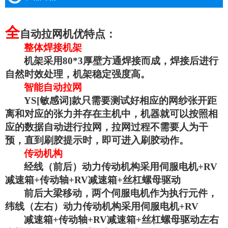
全
自动拉网机优特点
：
整体焊接机架
机架采用
80*3
厚壁方通焊接而成，焊接后进行
自然时效处理，机架稳定强度高。
智能自动拉网
YS
[敏感词]款只需要测试好相应的网纱张开距
离和对应的张力并存在主机中，机器就可以按照相
应的数据自动进行拉网，拉网过程不需要人为干
预，直到刷胶提示时，即可进入刷胶动作。
传动机构
经线（前后）动力传动机构采用伺服电机
+RV
减速箱
+
传动轴
+RV
减速箱
+
丝杠螺母驱动
前后大梁移动，两个伺服电机作为执行元件，
纬线（左右）动力传动机构采用伺服电机
+RV
减速箱
+
传动轴
+RV
减速箱
+
丝杠螺母驱动左右