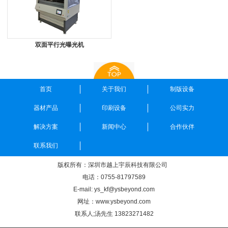
双面平行光曝光机
首页
关于我们
制版设备
器材产品
印刷设备
公司实力
解决方案
新闻中心
合作伙伴
联系我们
版权所有：深圳市越上宇辰科技有限公司
电话：0755-81797589
E-mail: ys_kf@ysbeyond.com
网址：www.ysbeyond.com
联系人;汤先生 13823271482