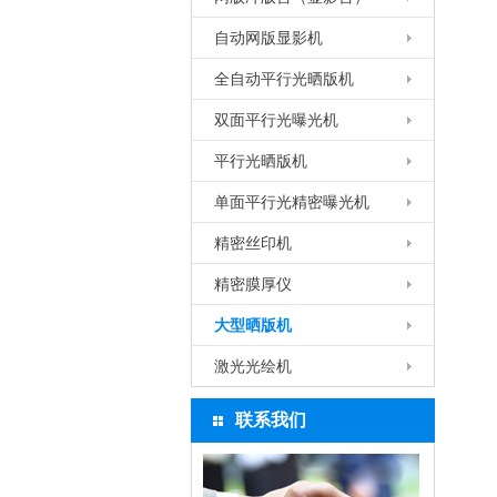
自动网版显影机
全自动平行光晒版机
双面平行光曝光机
平行光晒版机
单面平行光精密曝光机
精密丝印机
精密膜厚仪
大型晒版机
激光光绘机
联系我们