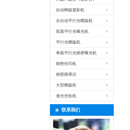
自动网版显影机
全自动平行光晒版机
双面平行光曝光机
平行光晒版机
单面平行光精密曝光机
精密丝印机
精密膜厚仪
大型晒版机
激光光绘机
联系我们