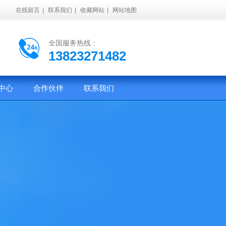
在线留言
|
联系我们
|
收藏网站
|
网站地图
全国服务热线：
13823271482
中心
合作伙伴
联系我们