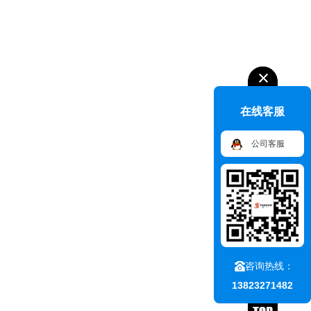
在线客服
公司客服
咨询热线：
13823271482