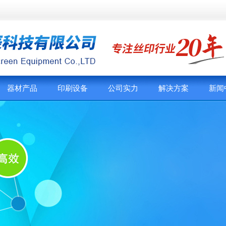
器材产品
印刷设备
公司实力
解决方案
新闻